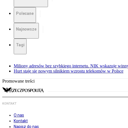
Polecane
Najnowsze
Tagi
Miliony adresów bez szybkiego internetu. NIK wskazuje winn
Hurt staje się nowym silnikiem wzrostu telekomów w Polsce
Promowane treści
KONTAKT
O nas
Kontakt
Napisz do nas