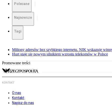
Polecane
Najnowsze
Tagi
Miliony adresów bez szybkiego internetu. NIK wskazuje winn
Hurt staje się nowym silnikiem wzrostu telekomów w Polsce
Promowane treści
KONTAKT
O nas
Kontakt
Napisz do nas