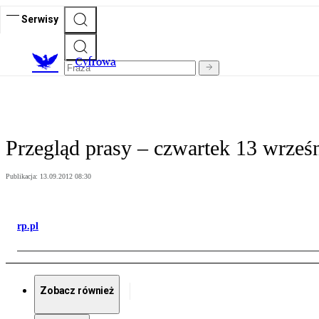
Serwisy
C
yfrowa
Przegląd prasy – czwartek 13 wrześ
Publikacja:
13.09.2012 08:30
rp.pl
Zobacz również