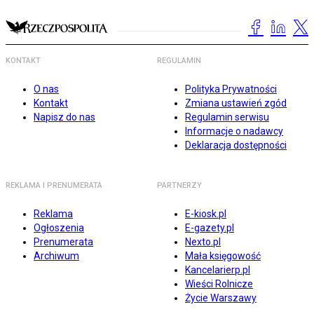
KONTAKT
REGULAMIN
O nas
Polityka Prywatności
Kontakt
Zmiana ustawień zgód
Napisz do nas
Regulamin serwisu
Informacje o nadawcy
Deklaracja dostępności
REKLAMA I PRENUMERATA
PARTNERZY
Reklama
E-kiosk.pl
Ogłoszenia
E-gazety.pl
Prenumerata
Nexto.pl
Archiwum
Mała księgowość
Kancelarierp.pl
Wieści Rolnicze
Życie Warszawy