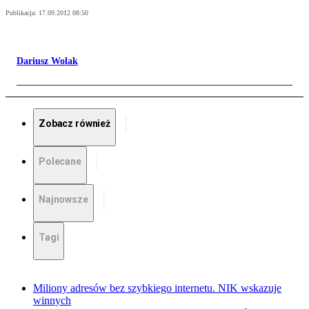
Publikacja:
17.09.2012 08:50
Dariusz Wolak
Zobacz również
Polecane
Najnowsze
Tagi
Miliony adresów bez szybkiego internetu. NIK wskazuje
winnych