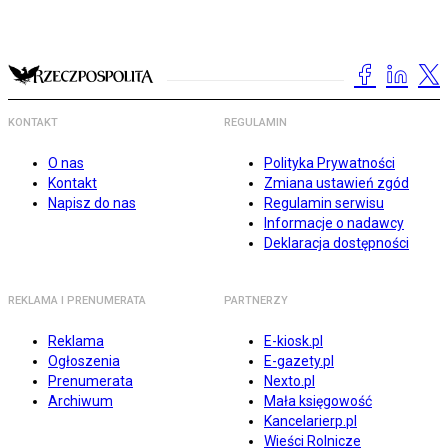
KONTAKT
REGULAMIN
O nas
Polityka Prywatności
Kontakt
Zmiana ustawień zgód
Napisz do nas
Regulamin serwisu
Informacje o nadawcy
Deklaracja dostępności
REKLAMA I PRENUMERATA
PARTNERZY
Reklama
E-kiosk.pl
Ogłoszenia
E-gazety.pl
Prenumerata
Nexto.pl
Archiwum
Mała księgowość
Kancelarierp.pl
Wieści Rolnicze