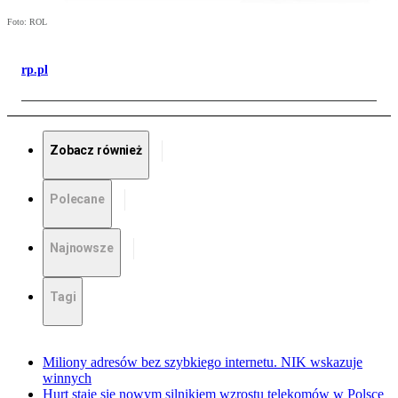
Foto: ROL
rp.pl
Zobacz również
Polecane
Najnowsze
Tagi
Miliony adresów bez szybkiego internetu. NIK wskazuje
winnych
Hurt staje się nowym silnikiem wzrostu telekomów w Polsce