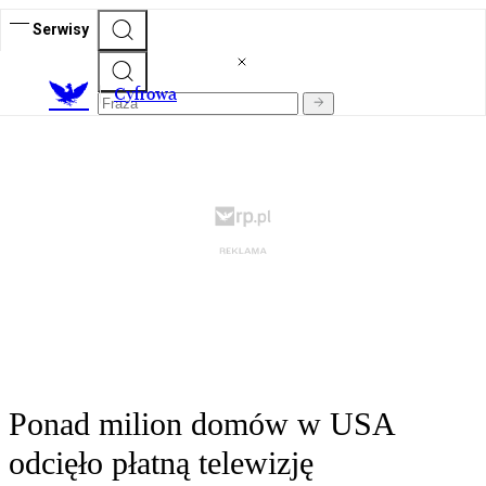
Serwisy
C
yfrowa
Ponad milion domów w USA
odcięło płatną telewizję