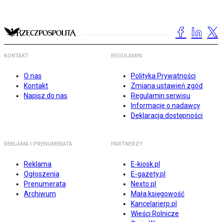
KONTAKT
REGULAMIN
O nas
Polityka Prywatności
Kontakt
Zmiana ustawień zgód
Napisz do nas
Regulamin serwisu
Informacje o nadawcy
Deklaracja dostępności
REKLAMA I PRENUMERATA
PARTNERZY
Reklama
E-kiosk.pl
Ogłoszenia
E-gazety.pl
Prenumerata
Nexto.pl
Archiwum
Mała księgowość
Kancelarierp.pl
Wieści Rolnicze