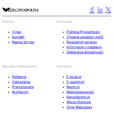
KONTAKT
REGULAMIN
O nas
Polityka Prywatności
Kontakt
Zmiana ustawień zgód
Napisz do nas
Regulamin serwisu
Informacje o nadawcy
Deklaracja dostępności
REKLAMA I PRENUMERATA
PARTNERZY
Reklama
E-kiosk.pl
Ogłoszenia
E-gazety.pl
Prenumerata
Nexto.pl
Archiwum
Mała księgowość
Kancelarierp.pl
Wieści Rolnicze
Życie Warszawy