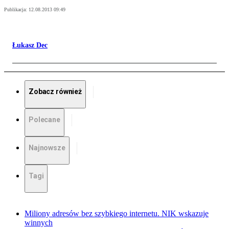
Publikacja:
12.08.2013 09:49
Łukasz Dec
Zobacz również
Polecane
Najnowsze
Tagi
Miliony adresów bez szybkiego internetu. NIK wskazuje
winnych