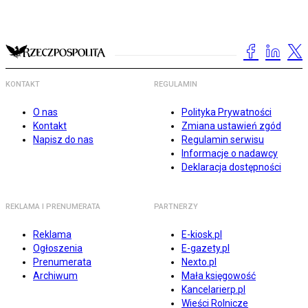
KONTAKT
REGULAMIN
O nas
Polityka Prywatności
Kontakt
Zmiana ustawień zgód
Napisz do nas
Regulamin serwisu
Informacje o nadawcy
Deklaracja dostępności
REKLAMA I PRENUMERATA
PARTNERZY
Reklama
E-kiosk.pl
Ogłoszenia
E-gazety.pl
Prenumerata
Nexto.pl
Archiwum
Mała księgowość
Kancelarierp.pl
Wieści Rolnicze