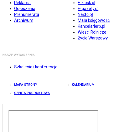
Reklama
E-kiosk.pl
Ogłoszenia
E-gazety.pl
Prenumerata
Nexto.pl
Archiwum
Mała księgowość
Kancelarierp.pl
Wieści Rolnicze
Życie Warszawy
NASZE WYDARZENIA
Szkolenia i konferencje
MAPA STRONY
KALENDARIUM
OFERTA PRODUKTOWA