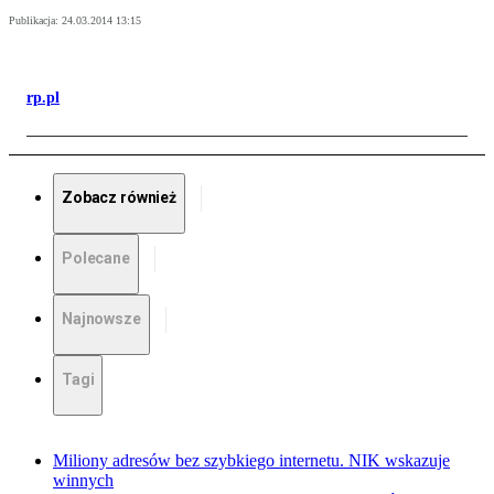
Publikacja:
24.03.2014 13:15
rp.pl
Zobacz również
Polecane
Najnowsze
Tagi
Miliony adresów bez szybkiego internetu. NIK wskazuje
winnych