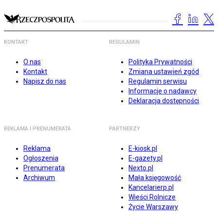
KONTAKT
REGULAMIN
O nas
Polityka Prywatności
Kontakt
Zmiana ustawień zgód
Napisz do nas
Regulamin serwisu
Informacje o nadawcy
Deklaracja dostępności
REKLAMA I PRENUMERATA
PARTNERZY
Reklama
E-kiosk.pl
Ogłoszenia
E-gazety.pl
Prenumerata
Nexto.pl
Archiwum
Mała księgowość
Kancelarierp.pl
Wieści Rolnicze
Życie Warszawy