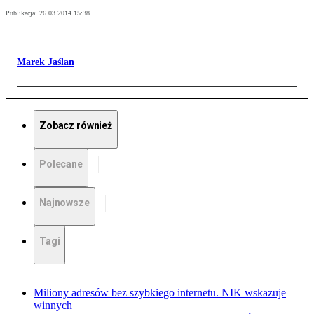
Publikacja:
26.03.2014 15:38
Marek Jaślan
Zobacz również
Polecane
Najnowsze
Tagi
Miliony adresów bez szybkiego internetu. NIK wskazuje
winnych