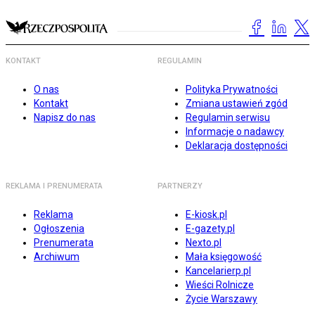
KONTAKT
REGULAMIN
O nas
Polityka Prywatności
Kontakt
Zmiana ustawień zgód
Napisz do nas
Regulamin serwisu
Informacje o nadawcy
Deklaracja dostępności
REKLAMA I PRENUMERATA
PARTNERZY
Reklama
E-kiosk.pl
Ogłoszenia
E-gazety.pl
Prenumerata
Nexto.pl
Archiwum
Mała księgowość
Kancelarierp.pl
Wieści Rolnicze
Życie Warszawy