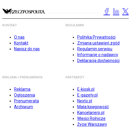
KONTAKT
REGULAMIN
O nas
Polityka Prywatności
Kontakt
Zmiana ustawień zgód
Napisz do nas
Regulamin serwisu
Informacje o nadawcy
Deklaracja dostępności
REKLAMA I PRENUMERATA
PARTNERZY
Reklama
E-kiosk.pl
Ogłoszenia
E-gazety.pl
Prenumerata
Nexto.pl
Archiwum
Mała księgowość
Kancelarierp.pl
Wieści Rolnicze
Życie Warszawy