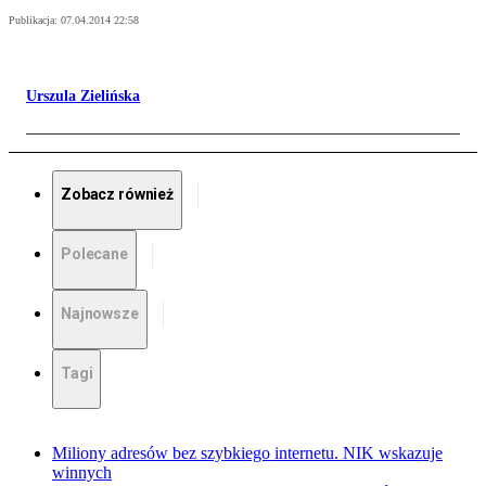
Publikacja:
07.04.2014 22:58
Urszula Zielińska
Zobacz również
Polecane
Najnowsze
Tagi
Miliony adresów bez szybkiego internetu. NIK wskazuje
winnych