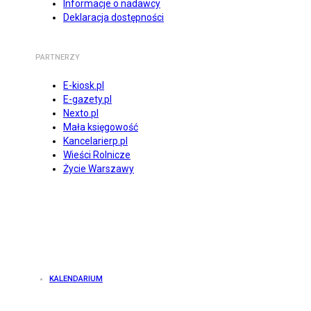
Informacje o nadawcy
Deklaracja dostępności
PARTNERZY
E-kiosk.pl
E-gazety.pl
Nexto.pl
Mała księgowość
Kancelarierp.pl
Wieści Rolnicze
Życie Warszawy
KALENDARIUM