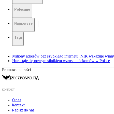
Polecane
Najnowsze
Tagi
Miliony adresów bez szybkiego internetu. NIK wskazuje winn
Hurt staje się nowym silnikiem wzrostu telekomów w Polsce
Promowane treści
KONTAKT
O nas
Kontakt
Napisz do nas