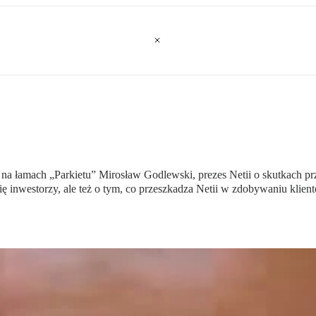
a łamach „Parkietu” Mirosław Godlewski, prezes Netii o skutkach pr
ię inwestorzy, ale też o tym, co przeszkadza Netii w zdobywaniu klien