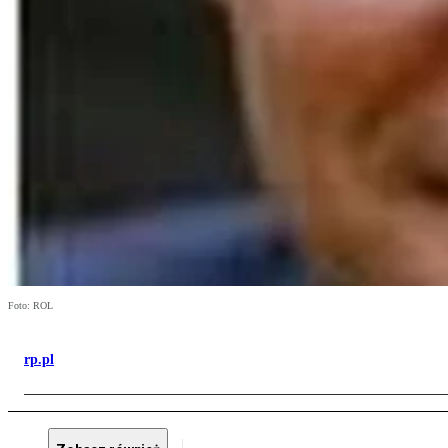
Foto: ROL
rp.pl