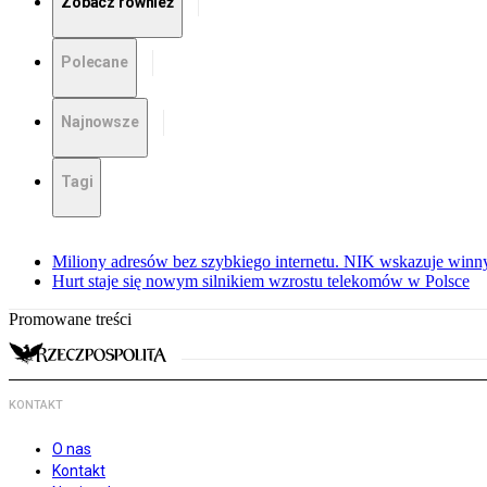
Zobacz również
Polecane
Najnowsze
Tagi
Miliony adresów bez szybkiego internetu. NIK wskazuje winn
Hurt staje się nowym silnikiem wzrostu telekomów w Polsce
Promowane treści
KONTAKT
O nas
Kontakt