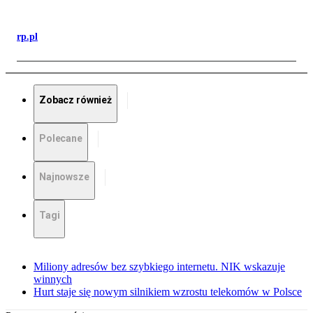
rp.pl
Zobacz również
Polecane
Najnowsze
Tagi
Miliony adresów bez szybkiego internetu. NIK wskazuje
winnych
Hurt staje się nowym silnikiem wzrostu telekomów w Polsce