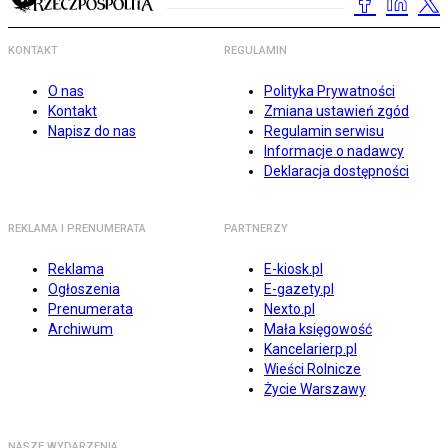
KONTAKT
REGULAMIN
O nas
Polityka Prywatności
Kontakt
Zmiana ustawień zgód
Napisz do nas
Regulamin serwisu
Informacje o nadawcy
Deklaracja dostępności
REKLAMA I PRENUMERATA
PARTNERZY
Reklama
E-kiosk.pl
Ogłoszenia
E-gazety.pl
Prenumerata
Nexto.pl
Archiwum
Mała księgowość
Kancelarierp.pl
Wieści Rolnicze
Życie Warszawy
NASZE WYDARZENIA