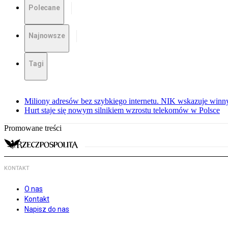
Polecane
Najnowsze
Tagi
Miliony adresów bez szybkiego internetu. NIK wskazuje winn
Hurt staje się nowym silnikiem wzrostu telekomów w Polsce
Promowane treści
KONTAKT
O nas
Kontakt
Napisz do nas