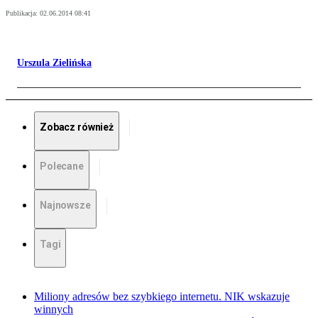
Publikacja:
02.06.2014 08:41
Urszula Zielińska
Zobacz również
Polecane
Najnowsze
Tagi
Miliony adresów bez szybkiego internetu. NIK wskazuje
winnych