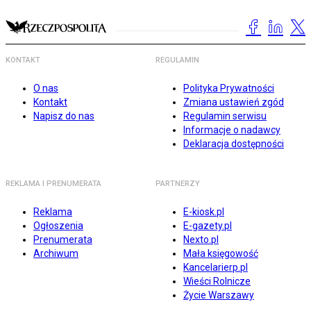
KONTAKT
REGULAMIN
O nas
Polityka Prywatności
Kontakt
Zmiana ustawień zgód
Napisz do nas
Regulamin serwisu
Informacje o nadawcy
Deklaracja dostępności
REKLAMA I PRENUMERATA
PARTNERZY
Reklama
E-kiosk.pl
Ogłoszenia
E-gazety.pl
Prenumerata
Nexto.pl
Archiwum
Mała księgowość
Kancelarierp.pl
Wieści Rolnicze
Życie Warszawy