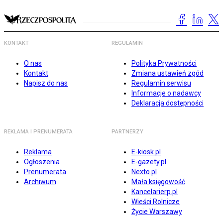
KONTAKT
REGULAMIN
O nas
Polityka Prywatności
Kontakt
Zmiana ustawień zgód
Napisz do nas
Regulamin serwisu
Informacje o nadawcy
Deklaracja dostępności
REKLAMA I PRENUMERATA
PARTNERZY
Reklama
E-kiosk.pl
Ogłoszenia
E-gazety.pl
Prenumerata
Nexto.pl
Archiwum
Mała księgowość
Kancelarierp.pl
Wieści Rolnicze
Życie Warszawy