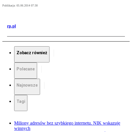
Publikacja:
05.06.2014 07:30
rp.pl
Zobacz również
Polecane
Najnowsze
Tagi
Miliony adresów bez szybkiego internetu. NIK wskazuje
winnych