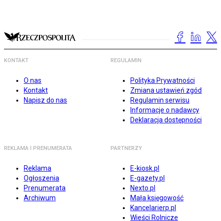
KONTAKT
REGULAMIN
O nas
Polityka Prywatności
Kontakt
Zmiana ustawień zgód
Napisz do nas
Regulamin serwisu
Informacje o nadawcy
Deklaracja dostępności
REKLAMA I PRENUMERATA
PARTNERZY
Reklama
E-kiosk.pl
Ogłoszenia
E-gazety.pl
Prenumerata
Nexto.pl
Archiwum
Mała księgowość
Kancelarierp.pl
Wieści Rolnicze