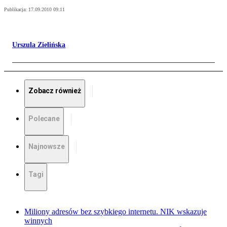
Publikacja:
17.09.2010 09:11
Urszula Zielińska
Zobacz również
Polecane
Najnowsze
Tagi
Miliony adresów bez szybkiego internetu. NIK wskazuje
winnych