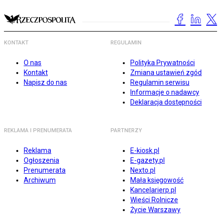
KONTAKT
REGULAMIN
O nas
Polityka Prywatności
Kontakt
Zmiana ustawień zgód
Napisz do nas
Regulamin serwisu
Informacje o nadawcy
Deklaracja dostępności
REKLAMA I PRENUMERATA
PARTNERZY
Reklama
E-kiosk.pl
Ogłoszenia
E-gazety.pl
Prenumerata
Nexto.pl
Archiwum
Mała księgowość
Kancelarierp.pl
Wieści Rolnicze
Życie Warszawy