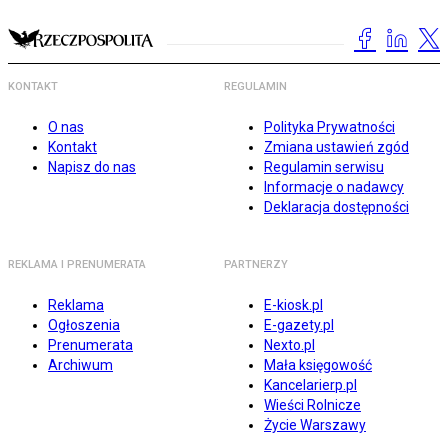
KONTAKT
REGULAMIN
O nas
Polityka Prywatności
Kontakt
Zmiana ustawień zgód
Napisz do nas
Regulamin serwisu
Informacje o nadawcy
Deklaracja dostępności
REKLAMA I PRENUMERATA
PARTNERZY
Reklama
E-kiosk.pl
Ogłoszenia
E-gazety.pl
Prenumerata
Nexto.pl
Archiwum
Mała księgowość
Kancelarierp.pl
Wieści Rolnicze
Życie Warszawy