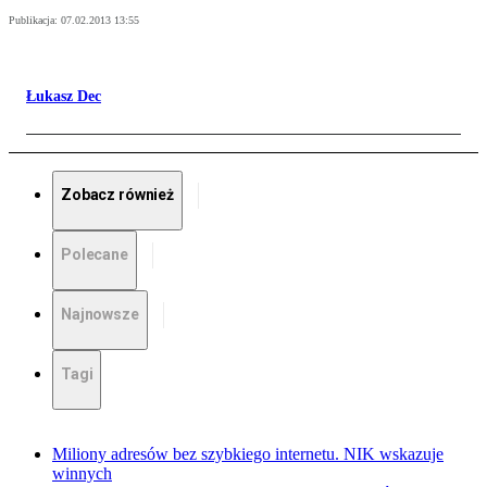
Publikacja:
07.02.2013 13:55
Łukasz Dec
Zobacz również
Polecane
Najnowsze
Tagi
Miliony adresów bez szybkiego internetu. NIK wskazuje
winnych