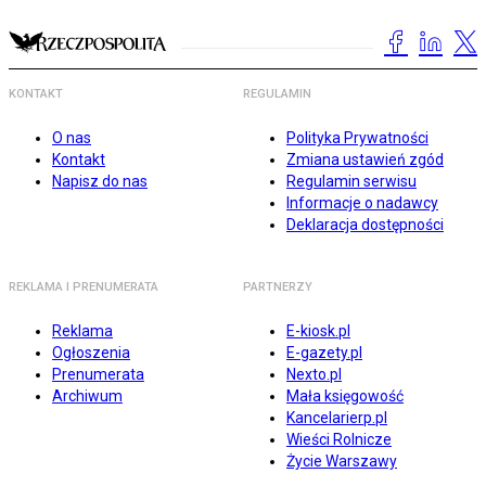
KONTAKT
REGULAMIN
O nas
Polityka Prywatności
Kontakt
Zmiana ustawień zgód
Napisz do nas
Regulamin serwisu
Informacje o nadawcy
Deklaracja dostępności
REKLAMA I PRENUMERATA
PARTNERZY
Reklama
E-kiosk.pl
Ogłoszenia
E-gazety.pl
Prenumerata
Nexto.pl
Archiwum
Mała księgowość
Kancelarierp.pl
Wieści Rolnicze
Życie Warszawy