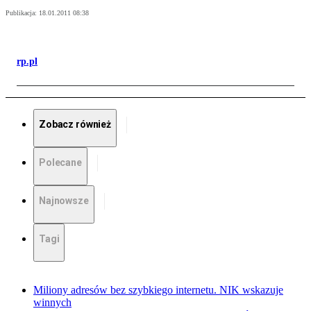
Publikacja:
18.01.2011 08:38
rp.pl
Zobacz również
Polecane
Najnowsze
Tagi
Miliony adresów bez szybkiego internetu. NIK wskazuje
winnych