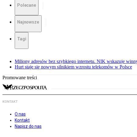
Polecane
Najnowsze
Tagi
Miliony adresów bez szybkiego internetu. NIK wskazuje winn
Hurt staje się nowym silnikiem wzrostu telekomów w Polsce
Promowane treści
KONTAKT
O nas
Kontakt
Napisz do nas