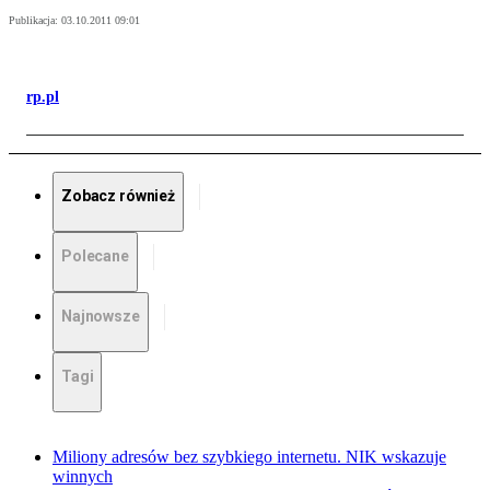
Publikacja:
03.10.2011 09:01
rp.pl
Zobacz również
Polecane
Najnowsze
Tagi
Miliony adresów bez szybkiego internetu. NIK wskazuje
winnych