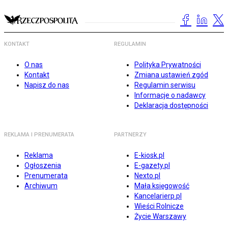
KONTAKT
REGULAMIN
O nas
Polityka Prywatności
Kontakt
Zmiana ustawień zgód
Napisz do nas
Regulamin serwisu
Informacje o nadawcy
Deklaracja dostępności
REKLAMA I PRENUMERATA
PARTNERZY
Reklama
E-kiosk.pl
Ogłoszenia
E-gazety.pl
Prenumerata
Nexto.pl
Archiwum
Mała księgowość
Kancelarierp.pl
Wieści Rolnicze
Życie Warszawy