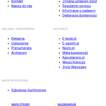
Kontakt
Zmiana ustawień zgód
Napisz do nas
Regulamin serwisu
Informacje o nadawcy
Deklaracja dostępności
REKLAMA I PRENUMERATA
PARTNERZY
Reklama
E-kiosk.pl
Ogłoszenia
E-gazety.pl
Prenumerata
Nexto.pl
Archiwum
Mała księgowość
Kancelarierp.pl
Wieści Rolnicze
Życie Warszawy
NASZE WYDARZENIA
Szkolenia i konferencje
MAPA STRONY
KALENDARIUM