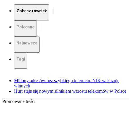
Zobacz również
Polecane
Najnowsze
Tagi
Miliony adresów bez szybkiego internetu. NIK wskazuje
winnych
Hurt staje się nowym silnikiem wzrostu telekomów w Polsce
Promowane treści