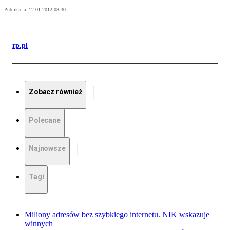
Publikacja:
12.01.2012 08:30
rp.pl
Zobacz również
Polecane
Najnowsze
Tagi
Miliony adresów bez szybkiego internetu. NIK wskazuje
winnych