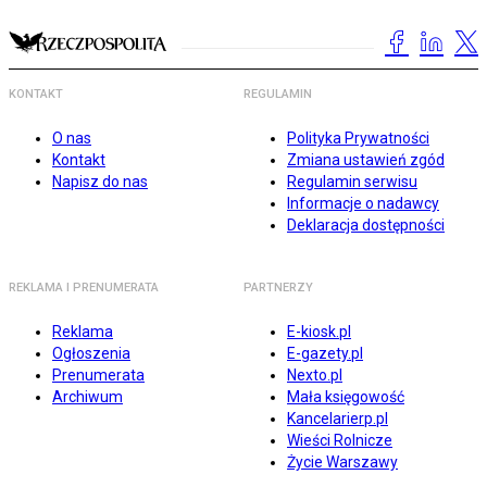
KONTAKT
REGULAMIN
O nas
Polityka Prywatności
Kontakt
Zmiana ustawień zgód
Napisz do nas
Regulamin serwisu
Informacje o nadawcy
Deklaracja dostępności
REKLAMA I PRENUMERATA
PARTNERZY
Reklama
E-kiosk.pl
Ogłoszenia
E-gazety.pl
Prenumerata
Nexto.pl
Archiwum
Mała księgowość
Kancelarierp.pl
Wieści Rolnicze
Życie Warszawy