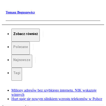
Tomasz Boguszewicz
Zobacz również
Polecane
Najnowsze
Tagi
Miliony adresów bez szybkiego internetu. NIK wskazuje
winnych
Hurt staje się nowym silnikiem wzrostu telekomów w Polsce