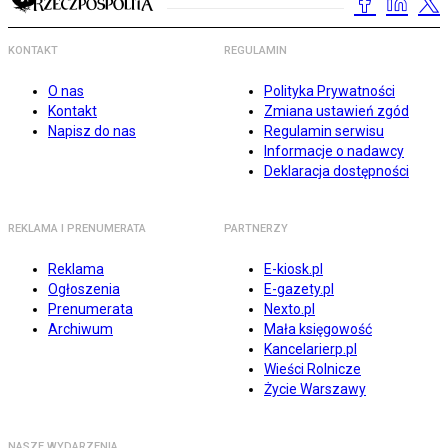
KONTAKT
REGULAMIN
O nas
Polityka Prywatności
Kontakt
Zmiana ustawień zgód
Napisz do nas
Regulamin serwisu
Informacje o nadawcy
Deklaracja dostępności
REKLAMA I PRENUMERATA
PARTNERZY
Reklama
E-kiosk.pl
Ogłoszenia
E-gazety.pl
Prenumerata
Nexto.pl
Archiwum
Mała księgowość
Kancelarierp.pl
Wieści Rolnicze
Życie Warszawy
NASZE WYDARZENIA