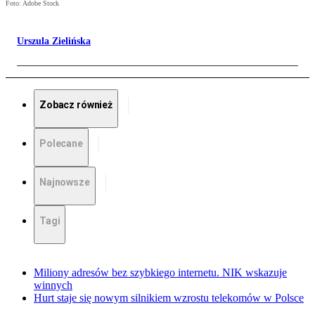
Foto: Adobe Stock
Urszula Zielińska
Zobacz również
Polecane
Najnowsze
Tagi
Miliony adresów bez szybkiego internetu. NIK wskazuje
winnych
Hurt staje się nowym silnikiem wzrostu telekomów w Polsce