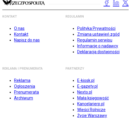
KONTAKT
REGULAMIN
O nas
Polityka Prywatności
Kontakt
Zmiana ustawień zgód
Napisz do nas
Regulamin serwisu
Informacje o nadawcy
Deklaracja dostępności
REKLAMA I PRENUMERATA
PARTNERZY
Reklama
E-kiosk.pl
Ogłoszenia
E-gazety.pl
Prenumerata
Nexto.pl
Archiwum
Mała księgowość
Kancelarierp.pl
Wieści Rolnicze
Życie Warszawy