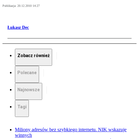
Publikacja:
20.12.2010 14:27
Łukasz Dec
Zobacz również
Polecane
Najnowsze
Tagi
Miliony adresów bez szybkiego internetu. NIK wskazuje
winnych