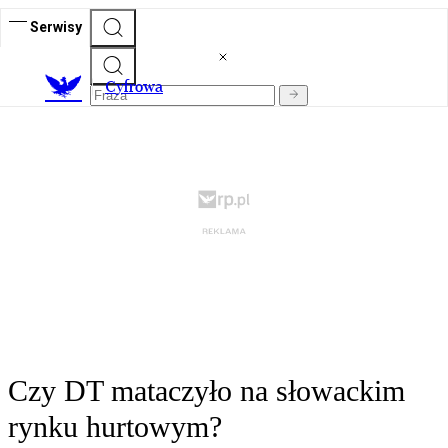
Serwisy
C
yfrowa
Czy DT mataczyło na słowackim
rynku hurtowym?