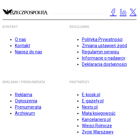
KONTAKT
REGULAMIN
O nas
Polityka Prywatności
Kontakt
Zmiana ustawień zgód
Napisz do nas
Regulamin serwisu
Informacje o nadawcy
Deklaracja dostępności
REKLAMA I PRENUMERATA
PARTNERZY
Reklama
E-kiosk.pl
Ogłoszenia
E-gazety.pl
Prenumerata
Nexto.pl
Archiwum
Mała księgowość
Kancelarierp.pl
Wieści Rolnicze
Życie Warszawy