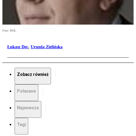
Foto: ROL
Łukasz Dec
,
Urszula Zielińska
Zobacz również
Polecane
Najnowsze
Tagi