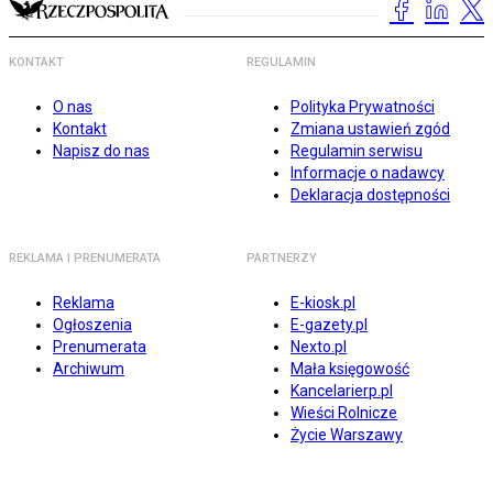
KONTAKT
REGULAMIN
O nas
Polityka Prywatności
Kontakt
Zmiana ustawień zgód
Napisz do nas
Regulamin serwisu
Informacje o nadawcy
Deklaracja dostępności
REKLAMA I PRENUMERATA
PARTNERZY
Reklama
E-kiosk.pl
Ogłoszenia
E-gazety.pl
Prenumerata
Nexto.pl
Archiwum
Mała księgowość
Kancelarierp.pl
Wieści Rolnicze
Życie Warszawy