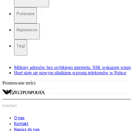
Polecane
Najnowsze
Tagi
Miliony adresów bez szybkiego internetu. NIK wskazuje winn
Hurt staje się nowym silnikiem wzrostu telekomów w Polsce
Promowane treści
KONTAKT
O nas
Kontakt
Napisz do nas