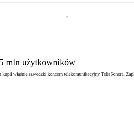
 75 mln użytkowników
su kupił właśnie szwedzki koncern telekomunikacyjny TeliaSonera. Zapła