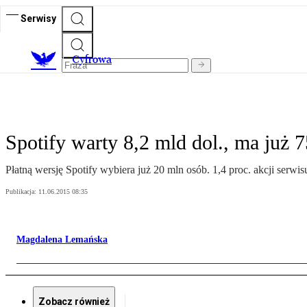
Serwisy
C
yfrowa
Spotify warty 8,2 mld dol., ma już
Płatną wersję Spotify wybiera już 20 mln osób. 1,4 proc. akcji serwi
Publikacja:
11.06.2015 08:35
Magdalena Lemańska
Zobacz również