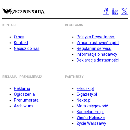
KONTAKT
REGULAMIN
O nas
Polityka Prywatności
Kontakt
Zmiana ustawień zgód
Napisz do nas
Regulamin serwisu
Informacje o nadawcy
Deklaracja dostępności
REKLAMA I PRENUMERATA
PARTNERZY
Reklama
E-kiosk.pl
Ogłoszenia
E-gazety.pl
Prenumerata
Nexto.pl
Archiwum
Mała księgowość
Kancelarierp.pl
Wieści Rolnicze
Życie Warszawy