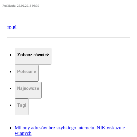
Publikacja:
25.02.2013 08:30
rp.pl
Zobacz również
Polecane
Najnowsze
Tagi
Miliony adresów bez szybkiego internetu. NIK wskazuje
winnych