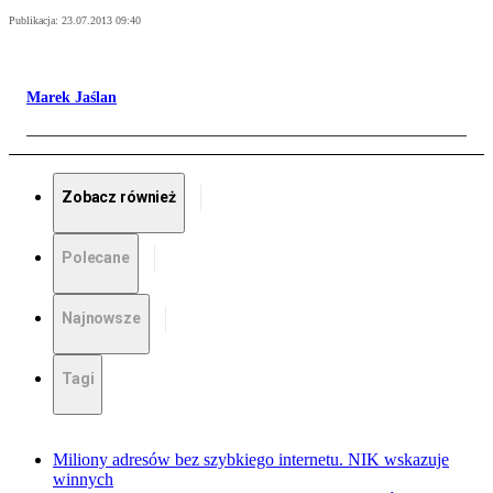
Publikacja:
23.07.2013 09:40
Marek Jaślan
Zobacz również
Polecane
Najnowsze
Tagi
Miliony adresów bez szybkiego internetu. NIK wskazuje
winnych