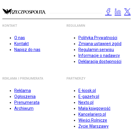
KONTAKT
REGULAMIN
O nas
Polityka Prywatności
Kontakt
Zmiana ustawień zgód
Napisz do nas
Regulamin serwisu
Informacje o nadawcy
Deklaracja dostępności
REKLAMA I PRENUMERATA
PARTNERZY
Reklama
E-kiosk.pl
Ogłoszenia
E-gazety.pl
Prenumerata
Nexto.pl
Archiwum
Mała księgowość
Kancelarierp.pl
Wieści Rolnicze
Życie Warszawy