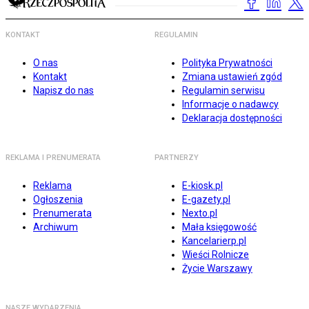
KONTAKT
REGULAMIN
O nas
Polityka Prywatności
Kontakt
Zmiana ustawień zgód
Napisz do nas
Regulamin serwisu
Informacje o nadawcy
Deklaracja dostępności
REKLAMA I PRENUMERATA
PARTNERZY
Reklama
E-kiosk.pl
Ogłoszenia
E-gazety.pl
Prenumerata
Nexto.pl
Archiwum
Mała księgowość
Kancelarierp.pl
Wieści Rolnicze
Życie Warszawy
NASZE WYDARZENIA