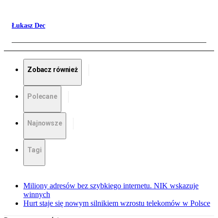
Łukasz Dec
Zobacz również
Polecane
Najnowsze
Tagi
Miliony adresów bez szybkiego internetu. NIK wskazuje
winnych
Hurt staje się nowym silnikiem wzrostu telekomów w Polsce