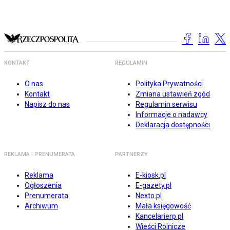
KONTAKT
REGULAMIN
O nas
Polityka Prywatności
Kontakt
Zmiana ustawień zgód
Napisz do nas
Regulamin serwisu
Informacje o nadawcy
Deklaracja dostępności
REKLAMA I PRENUMERATA
PARTNERZY
Reklama
E-kiosk.pl
Ogłoszenia
E-gazety.pl
Prenumerata
Nexto.pl
Archiwum
Mała księgowość
Kancelarierp.pl
Wieści Rolnicze