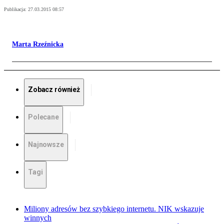
Publikacja:
27.03.2015 08:57
Marta Rzeźnicka
Zobacz również
Polecane
Najnowsze
Tagi
Miliony adresów bez szybkiego internetu. NIK wskazuje
winnych