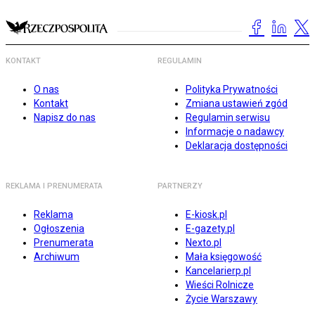
KONTAKT
REGULAMIN
O nas
Polityka Prywatności
Kontakt
Zmiana ustawień zgód
Napisz do nas
Regulamin serwisu
Informacje o nadawcy
Deklaracja dostępności
REKLAMA I PRENUMERATA
PARTNERZY
Reklama
E-kiosk.pl
Ogłoszenia
E-gazety.pl
Prenumerata
Nexto.pl
Archiwum
Mała księgowość
Kancelarierp.pl
Wieści Rolnicze
Życie Warszawy