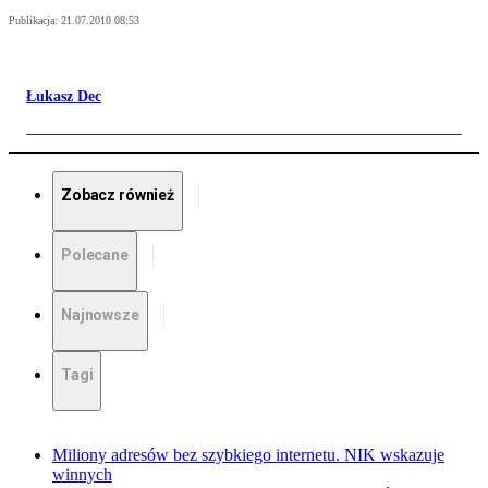
Publikacja:
21.07.2010 08:53
Łukasz Dec
Zobacz również
Polecane
Najnowsze
Tagi
Miliony adresów bez szybkiego internetu. NIK wskazuje
winnych