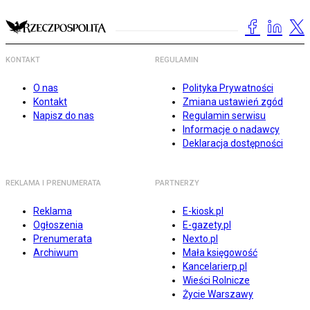
KONTAKT
REGULAMIN
O nas
Polityka Prywatności
Kontakt
Zmiana ustawień zgód
Napisz do nas
Regulamin serwisu
Informacje o nadawcy
Deklaracja dostępności
REKLAMA I PRENUMERATA
PARTNERZY
Reklama
E-kiosk.pl
Ogłoszenia
E-gazety.pl
Prenumerata
Nexto.pl
Archiwum
Mała księgowość
Kancelarierp.pl
Wieści Rolnicze
Życie Warszawy