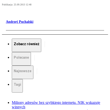
Publikacja:
25.09.2013 12:48
Andrzej Puchalski
Zobacz również
Polecane
Najnowsze
Tagi
Miliony adresów bez szybkiego internetu. NIK wskazuje
winnych