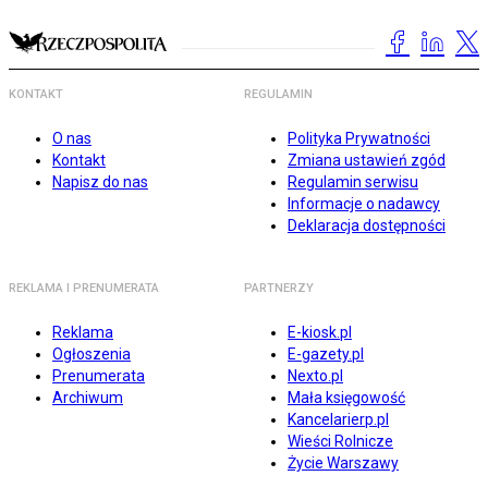
KONTAKT
REGULAMIN
O nas
Polityka Prywatności
Kontakt
Zmiana ustawień zgód
Napisz do nas
Regulamin serwisu
Informacje o nadawcy
Deklaracja dostępności
REKLAMA I PRENUMERATA
PARTNERZY
Reklama
E-kiosk.pl
Ogłoszenia
E-gazety.pl
Prenumerata
Nexto.pl
Archiwum
Mała księgowość
Kancelarierp.pl
Wieści Rolnicze
Życie Warszawy