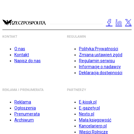
KONTAKT
REGULAMIN
O nas
Polityka Prywatności
Kontakt
Zmiana ustawień zgód
Napisz do nas
Regulamin serwisu
Informacje o nadawcy
Deklaracja dostępności
REKLAMA I PRENUMERATA
PARTNERZY
Reklama
E-kiosk.pl
Ogłoszenia
E-gazety.pl
Prenumerata
Nexto.pl
Archiwum
Mała księgowość
Kancelarierp.pl
Wieści Rolnicze