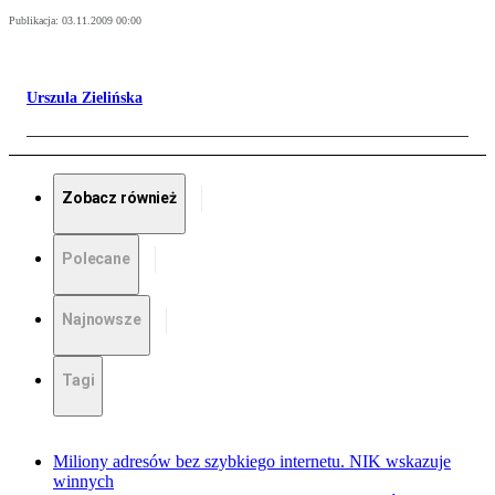
Publikacja:
03.11.2009 00:00
Urszula Zielińska
Zobacz również
Polecane
Najnowsze
Tagi
Miliony adresów bez szybkiego internetu. NIK wskazuje
winnych