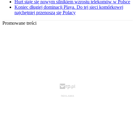
Hurt staje się nowym silnikiem wzrostu telekomów w Polsce
Koniec długiej dominacji Playa. Do tej sieci komórkowej
najchętniej przenoszą się Polacy
Promowane treści