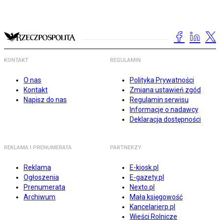
KONTAKT
REGULAMIN
O nas
Polityka Prywatności
Kontakt
Zmiana ustawień zgód
Napisz do nas
Regulamin serwisu
Informacje o nadawcy
Deklaracja dostępności
REKLAMA I PRENUMERATA
PARTNERZY
Reklama
E-kiosk.pl
Ogłoszenia
E-gazety.pl
Prenumerata
Nexto.pl
Archiwum
Mała księgowość
Kancelarierp.pl
Wieści Rolnicze