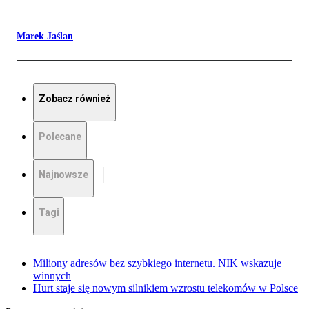
Marek Jaślan
Zobacz również
Polecane
Najnowsze
Tagi
Miliony adresów bez szybkiego internetu. NIK wskazuje
winnych
Hurt staje się nowym silnikiem wzrostu telekomów w Polsce