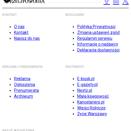
KONTAKT
REGULAMIN
O nas
Polityka Prywatności
Kontakt
Zmiana ustawień zgód
Napisz do nas
Regulamin serwisu
Informacje o nadawcy
Deklaracja dostępności
REKLAMA I PRENUMERATA
PARTNERZY
Reklama
E-kiosk.pl
Ogłoszenia
E-gazety.pl
Prenumerata
Nexto.pl
Archiwum
Mała księgowość
Kancelarierp.pl
Wieści Rolnicze
Życie Warszawy
NASZE WYDARZENIA