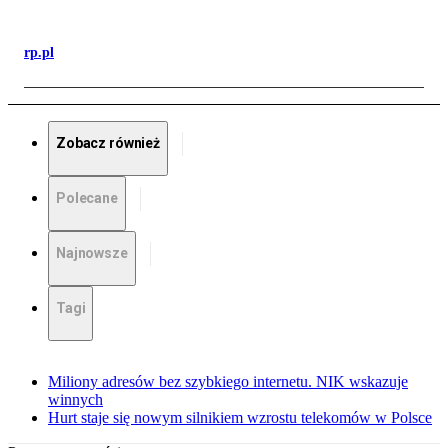
rp.pl
Zobacz również
Polecane
Najnowsze
Tagi
Miliony adresów bez szybkiego internetu. NIK wskazuje
winnych
Hurt staje się nowym silnikiem wzrostu telekomów w Polsce