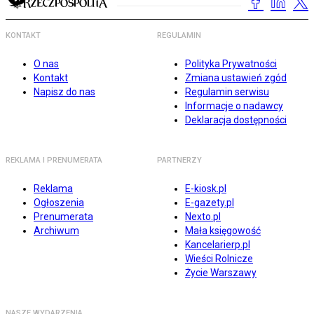
KONTAKT
REGULAMIN
O nas
Polityka Prywatności
Kontakt
Zmiana ustawień zgód
Napisz do nas
Regulamin serwisu
Informacje o nadawcy
Deklaracja dostępności
REKLAMA I PRENUMERATA
PARTNERZY
Reklama
E-kiosk.pl
Ogłoszenia
E-gazety.pl
Prenumerata
Nexto.pl
Archiwum
Mała księgowość
Kancelarierp.pl
Wieści Rolnicze
Życie Warszawy
NASZE WYDARZENIA