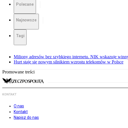
Polecane
Najnowsze
Tagi
Miliony adresów bez szybkiego internetu. NIK wskazuje winn
Hurt staje się nowym silnikiem wzrostu telekomów w Polsce
Promowane treści
KONTAKT
O nas
Kontakt
Napisz do nas