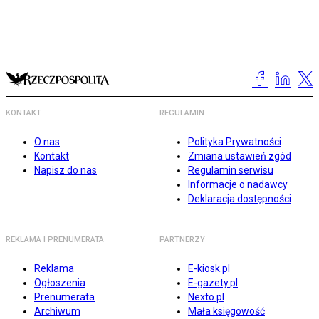
KONTAKT
REGULAMIN
O nas
Polityka Prywatności
Kontakt
Zmiana ustawień zgód
Napisz do nas
Regulamin serwisu
Informacje o nadawcy
Deklaracja dostępności
REKLAMA I PRENUMERATA
PARTNERZY
Reklama
E-kiosk.pl
Ogłoszenia
E-gazety.pl
Prenumerata
Nexto.pl
Archiwum
Mała księgowość