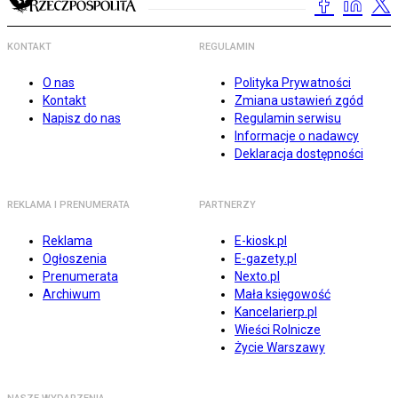
KONTAKT
REGULAMIN
O nas
Polityka Prywatności
Kontakt
Zmiana ustawień zgód
Napisz do nas
Regulamin serwisu
Informacje o nadawcy
Deklaracja dostępności
REKLAMA I PRENUMERATA
PARTNERZY
Reklama
E-kiosk.pl
Ogłoszenia
E-gazety.pl
Prenumerata
Nexto.pl
Archiwum
Mała księgowość
Kancelarierp.pl
Wieści Rolnicze
Życie Warszawy