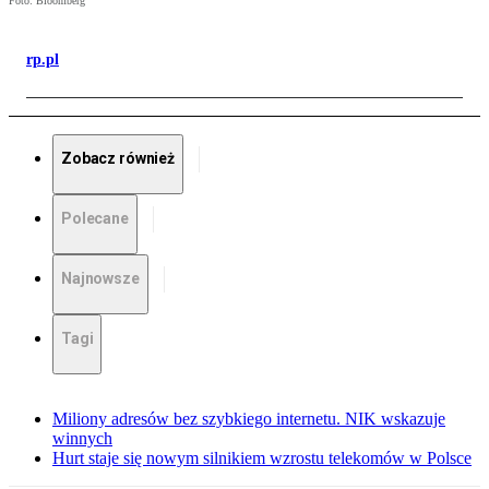
Foto: Bloomberg
rp.pl
Zobacz również
Polecane
Najnowsze
Tagi
Miliony adresów bez szybkiego internetu. NIK wskazuje
winnych
Hurt staje się nowym silnikiem wzrostu telekomów w Polsce