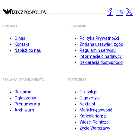
KONTAKT
REGULAMIN
O nas
Polityka Prywatności
Kontakt
Zmiana ustawień zgód
Napisz do nas
Regulamin serwisu
Informacje o nadawcy
Deklaracja dostępności
REKLAMA I PRENUMERATA
PARTNERZY
Reklama
E-kiosk.pl
Ogłoszenia
E-gazety.pl
Prenumerata
Nexto.pl
Archiwum
Mała księgowość
Kancelarierp.pl
Wieści Rolnicze
Życie Warszawy