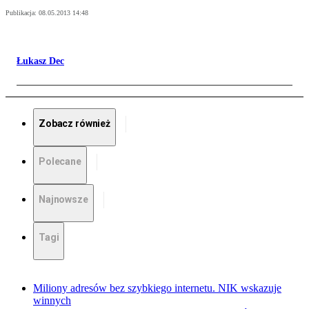
Publikacja:
08.05.2013 14:48
Łukasz Dec
Zobacz również
Polecane
Najnowsze
Tagi
Miliony adresów bez szybkiego internetu. NIK wskazuje
winnych