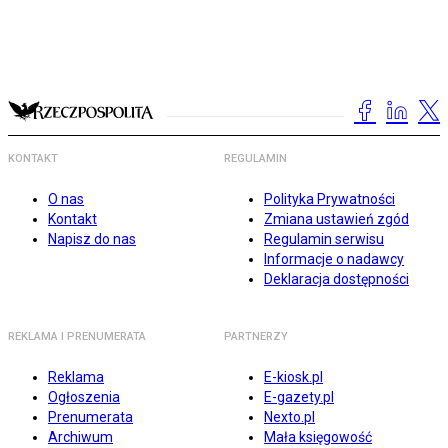
KONTAKT
REGULAMIN
O nas
Polityka Prywatności
Kontakt
Zmiana ustawień zgód
Napisz do nas
Regulamin serwisu
Informacje o nadawcy
Deklaracja dostępności
REKLAMA I PRENUMERATA
PARTNERZY
Reklama
E-kiosk.pl
Ogłoszenia
E-gazety.pl
Prenumerata
Nexto.pl
Archiwum
Mała księgowość