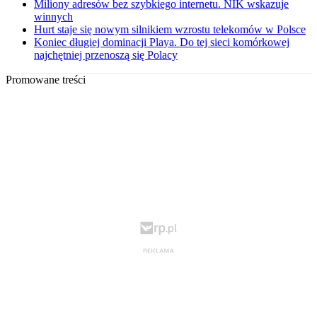
Miliony adresów bez szybkiego internetu. NIK wskazuje
winnych
Hurt staje się nowym silnikiem wzrostu telekomów w Polsce
Koniec długiej dominacji Playa. Do tej sieci komórkowej
najchętniej przenoszą się Polacy
Promowane treści