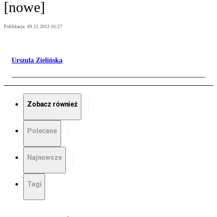
[nowe]
Publikacja:
09.12.2013 16:27
Urszula Zielińska
Zobacz również
Polecane
Najnowsze
Tagi