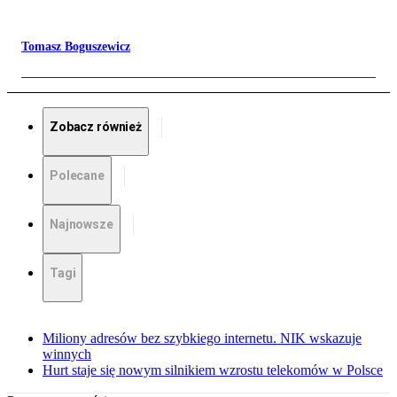
Tomasz Boguszewicz
Zobacz również
Polecane
Najnowsze
Tagi
Miliony adresów bez szybkiego internetu. NIK wskazuje
winnych
Hurt staje się nowym silnikiem wzrostu telekomów w Polsce