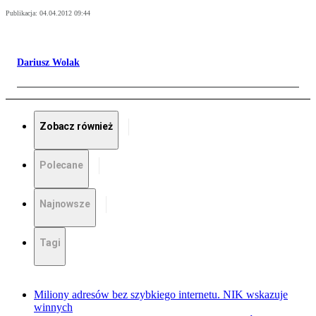
Publikacja:
04.04.2012 09:44
Dariusz Wolak
Zobacz również
Polecane
Najnowsze
Tagi
Miliony adresów bez szybkiego internetu. NIK wskazuje
winnych