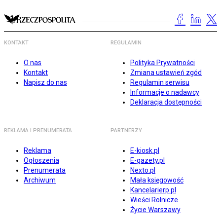
KONTAKT
REGULAMIN
O nas
Polityka Prywatności
Kontakt
Zmiana ustawień zgód
Napisz do nas
Regulamin serwisu
Informacje o nadawcy
Deklaracja dostępności
REKLAMA I PRENUMERATA
PARTNERZY
Reklama
E-kiosk.pl
Ogłoszenia
E-gazety.pl
Prenumerata
Nexto.pl
Archiwum
Mała księgowość
Kancelarierp.pl
Wieści Rolnicze
Życie Warszawy