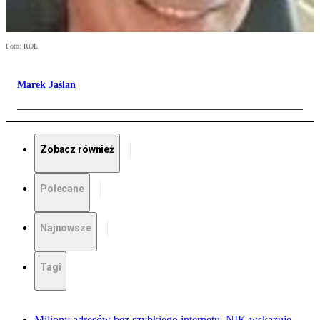
Foto: ROL
Marek Jaślan
Zobacz również
Polecane
Najnowsze
Tagi
Miliony adresów bez szybkiego internetu. NIK wskazuje