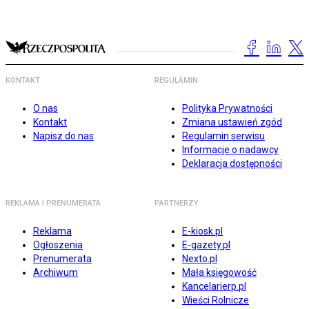
KONTAKT
REGULAMIN
O nas
Polityka Prywatności
Kontakt
Zmiana ustawień zgód
Napisz do nas
Regulamin serwisu
Informacje o nadawcy
Deklaracja dostępności
REKLAMA I PRENUMERATA
PARTNERZY
Reklama
E-kiosk.pl
Ogłoszenia
E-gazety.pl
Prenumerata
Nexto.pl
Archiwum
Mała księgowość
Kancelarierp.pl
Wieści Rolnicze